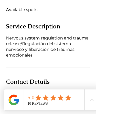
d
e
Available spots
d
Service Description
Nervous system regulation and trauma
release/Regulación del sistema
nervioso y liberación de traumas
emocionales
Contact Details
Mazunte, Oaxaca, Mexico