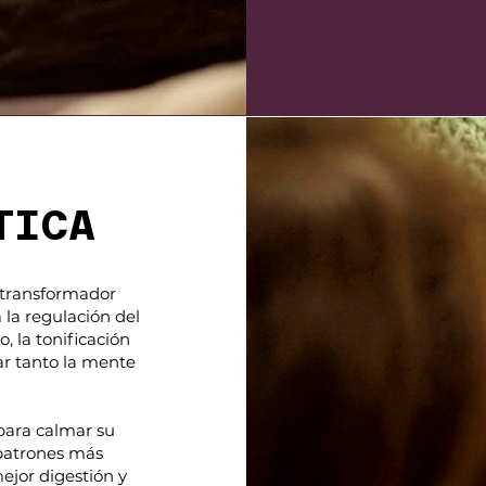
TICA
e transformador
 la regulación del
, la tonificación
ar tanto la mente
para calmar su
 patrones más
ejor digestión y