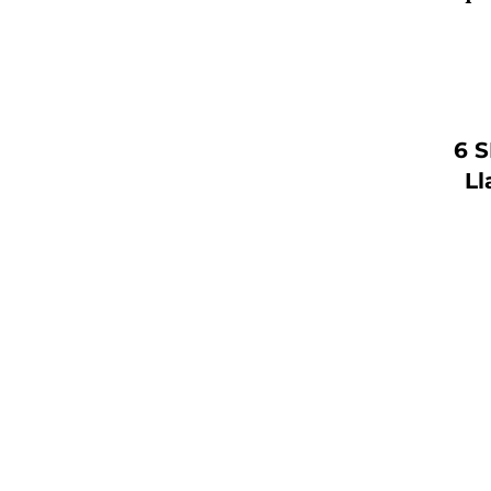
6 
Ll