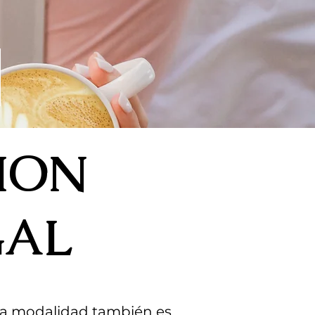
ION
GAL
ta modalidad también es