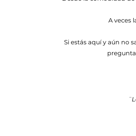
A veces l
Si estás aquí y aún no
pregunta
What is Nervous System Reg
¨L