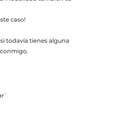
este caso!
 si todavía tienes alguna
 conmigo.
link if you still don´t know
ar¨