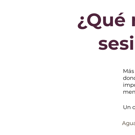
¿Qué 
ses
Más 
dond
impo
meno
Un o
Agua