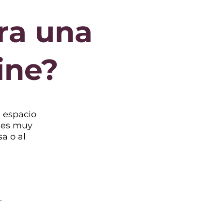
ra una
ine?
 espacio
o es muy
a o al
.